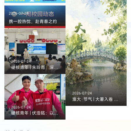
2026-07-24
携一腔热忱，赴青春之约
2026-07-24
硬核青年 | 朱玲雨：深耕笃行 微光成炬
2026-07-24
淮大·节气 | 大暑入卷 盛夏绵长
2026-07-24
硬核青年 | 伏浩铭：以戎装淬初心，以实干赴山海