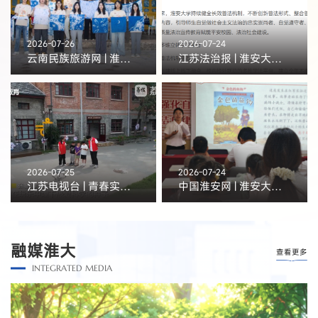
2026-07-26
2026-07-24
云南民族旅游网 | 淮安大学“来自远山深处的力量”第13季云南支教团:寻访鹤庆人文 体验白族扎染
江苏法治报 | 淮安大学“三创三化” 推动法治宣教走深走实
2026-07-25
2026-07-24
江苏电视台 | 青春实践在基层 专业赋能助成长 大学生志愿服务点亮多彩暑期
中国淮安网 | 淮安大学学子走进社区开展红色阅读推广活动
融媒淮大
查看更多
INTEGRATED MEDIA