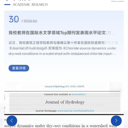
ACADEMIC RESEARCH
30
25
16
/ 2026.06
我校教师在国际水文学领域Top期刊发表高水平论文
​近日，我校建筑工程学院教师勾建峰以第一作者在国际权威期刊
《Journal of Hydrology》发表题为《Chloride source dynamics under
dry-wet conditions in a watershed with imbalanced chloride input-
output: Insights from tracer-aided modeling》的研究论文。《Journal
of Hydrology》是国际水文学领域最具影响力的顶尖期刊之一，中科院地
查看详情
球科学1区Top期刊，主要刊载水文基本规律、水资源管理及生态水文响应
等领域的高水平...