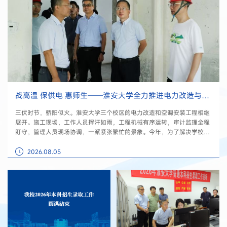
战高温 保供电 惠师生——淮安大学全力推进电力改造与教室空调安装工程
三伏时节，骄阳似火。淮安大学三个校区的电力改造和空调安装工程相继
展开。施工现场，工作人员挥汗如雨，工程机械有序运转，审计监理全程
盯守，管理人员现场协调，一派紧张繁忙的景象。今年，为了解决学校电
力容量不足、供电不稳定和公共教室没有空调的问题，学校党委决定利用
暑假完成电力升级改造和教室空调安装这一民生项目，明确要求各有关部
2026.08.05
门“把师生的烦心事当作心头事，不搞花架子，只解决真问题”，以实际行
动回答好“...