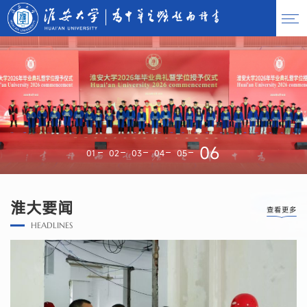
01
02
03
04
05
06
淮大要闻
查看更多
HEADLINES