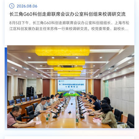
2026.08.06
长三角G60科创走廊联席会议办公室科创组来校调研交流
8月5日下午，长三角G60科创走廊联席会议办公室科创组组长、上海市松
江区科创发展办副主任宋苏伟一行来校调研交流。校党委常委、副校长严
云洋出席调研交流活动，淮安市经济技术开发区党工委委员、党群工作部
部长陈伟陪同调研。​严云洋对宋苏伟一行来校调研表示欢迎，并介绍学校
历史沿革、学科建设、人才培养和科技创新等方面的情况。他指出，学校
始终面向国家重大战略需求，不断提升服务区域经济社会发展的能力，希
望双方发挥各...