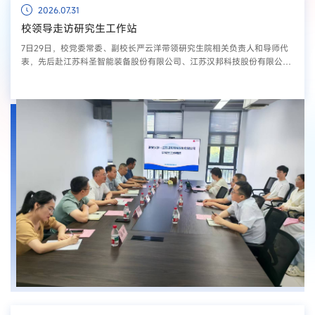
2026.07.31
校领导走访研究生工作站
7日29日，校党委常委、副校长严云洋带领研究生院相关负责人和导师代
表，先后赴江苏科圣智能装备股份有限公司、江苏汉邦科技股份有限公司
两家省级研究生工作站开展走访调研，看望慰问在企业开展专业实践的研
究生，并与企业负责人交流。严云洋一行实地察看了研究生的工作环境与
科研条件，详细了解了企业的发展战略、技术创新及人才需求情况。校企
双方回顾了近年来在校企协同育人、关键技术联合攻关等方面取得的成
效，重点围绕“双...