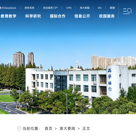
|
|
|
|
|
|
淮大DeepSeek
教务系统
综合服务门户
VPN
淮大邮箱
EN
繁體
教育教学
科学研究
国际合作
信息公开
校园服务
当前位置：
首页
>
淮大要闻
>
正文